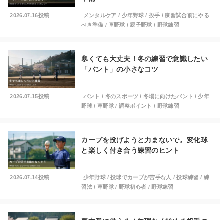
2026.07.16投稿
メンタルケア
/
少年野球
/
投手
/
練習試合前にやる
べき準備
/
草野球
/
親子野球
/
野球練習
寒くても大丈夫！冬の練習で意識したい
「バント」の小さなコツ
2026.07.15投稿
バント
/
冬のスポーツ
/
冬場に向けたバント
/
少年
野球
/
草野球
/
調整ポイント
/
野球練習
カーブを投げようと力まないで。変化球
と楽しく付き合う練習のヒント
2026.07.14投稿
少年野球
/
投球でカーブが苦手な人
/
投球練習
/
練
習法
/
草野球
/
野球初心者
/
野球練習