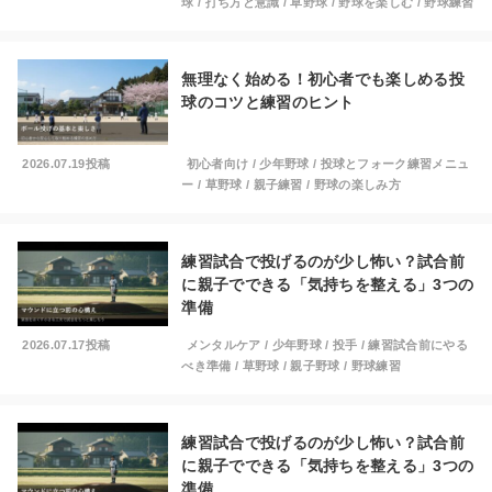
球
/
打ち方と意識
/
草野球
/
野球を楽しむ
/
野球練習
無理なく始める！初心者でも楽しめる投
球のコツと練習のヒント
2026.07.19投稿
初心者向け
/
少年野球
/
投球とフォーク練習メニュ
ー
/
草野球
/
親子練習
/
野球の楽しみ方
練習試合で投げるのが少し怖い？試合前
に親子でできる「気持ちを整える」3つの
準備
2026.07.17投稿
メンタルケア
/
少年野球
/
投手
/
練習試合前にやる
べき準備
/
草野球
/
親子野球
/
野球練習
練習試合で投げるのが少し怖い？試合前
に親子でできる「気持ちを整える」3つの
準備