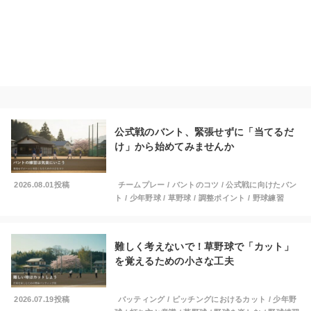
公式戦のバント、緊張せずに「当てるだ
け」から始めてみませんか
2026.08.01投稿
チームプレー
/
バントのコツ
/
公式戦に向けたバン
ト
/
少年野球
/
草野球
/
調整ポイント
/
野球練習
難しく考えないで！草野球で「カット」
を覚えるための小さな工夫
2026.07.19投稿
バッティング
/
ピッチングにおけるカット
/
少年野