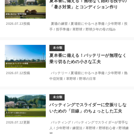
夏本番に備える！無理なく始める投手の
「暑さ対策」とコンディション作り
2026.07.13投稿
夏場の練習
/
夏場前にやるべき準備
/
少年野球
/
投
手
/
投手準備
/
草野球
/
野球少年の母の悩み
未分類
夏本番に備える！バッテリーが無理なく
乗り切るための小さな工夫
2026.07.12投稿
バッテリー
/
夏場前にやるべき準備
/
少年野球
/
熱
中症対策
/
草野球
/
野球の日常
未分類
バッティングでスライダーに空振りしな
いための「目線」のちょっとした工夫
2026.07.12更新
バッティング
/
バッティングでスライダーが苦手な
人
/
少年野球
/
練習法
/
草野球
/
野球初心者
/
野球練
習